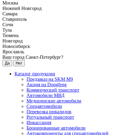
Москва
Нижний Новгород
Самара
Ставрополь
Сочи
Тула
Тюмень
Новгород
Новосибирск
Ярославль
Ваш город Санкт-Петербург?
Да
Нет
Каталог продукции
Предзаказ на SKM M9
Акция на Dongfeng
Коммерческий транспорт
Автомобили МВД
Медицинские автомобили
Спецавтомобили
Перевозка инвалидов
Ритуальный транспорт
Инкассация
Бронированные автомобили
Автокомпоненты для спецавтомобилей